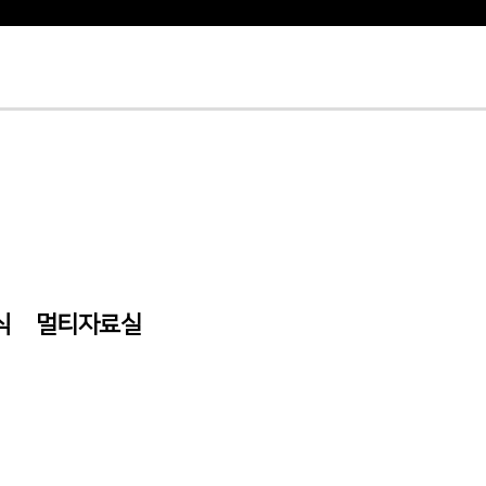
식
멀티자료실