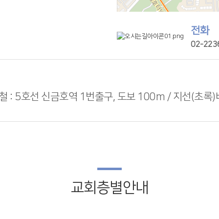
전화
02-223
 : 5호선 신금호역 1번출구, 도보 100m / 지선(초록)버
교회층별안내