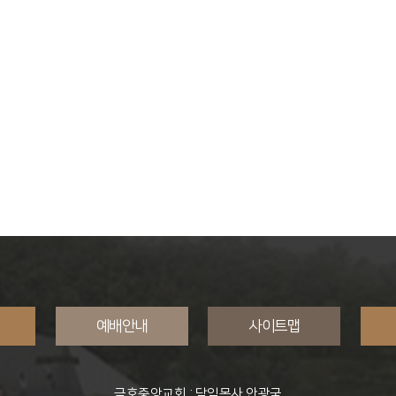
예배안내
사이트맵
금호중앙교회 : 담임목사 안광국