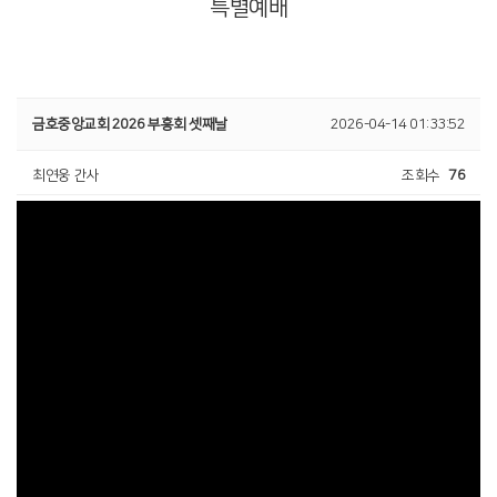
특별예배
금호중앙교회 2026 부흥회 셋째날
2026-04-14 01:33:52
최연웅 간사
조회수
76