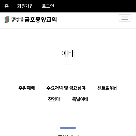
홈
회원가입
로그인
Toggl
naviga
예배
주일예배
수요저녁 및 금요심야
센트럴워십
찬양대
특별예배